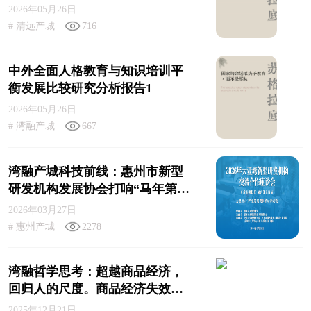
2026年05月26日
# 清远产城
716
中外全面人格教育与知识培训平
衡发展比较研究分析报告1
2026年05月26日
# 湾融产城
667
湾融产城科技前线：惠州市新型
研发机构发展协会打响“马年第一
炮”！
2026年03月27日
# 惠州产城
2278
湾融哲学思考：超越商品经济，
回归人的尺度。商品经济失效后
走向何方？
2025年12月21日