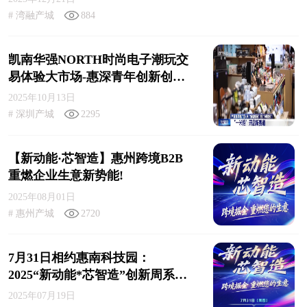
# 湾融产城
884
凯南华强NORTH时尚电子潮玩交
易体验大市场-惠深青年创新创业
创富首站！
2025年10月13日
# 深圳产城
2295
【新动能·芯智造】惠州跨境B2B
重燃企业生意新势能!
2025年08月01日
# 惠州产城
2720
7月31日相约惠南科技园：
2025“新动能*芯智造”创新周系列
主题活动第一场——跨境掘金 重
2025年07月19日