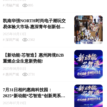
# 湾融产城
895
凯南华强NORTH时尚电子潮玩交
易体验大市场-惠深青年创新创业
创富首站！
2025年10月13日
# 深圳产城
2302
【新动能·芯智造】惠州跨境B2B
重燃企业生意新势能!
2025年08月01日
# 惠州产城
2731
7月31日相约惠南科技园：
2025“新动能*芯智造”创新周系列
主题活动第一场——跨境掘金 重
2025年07月19日