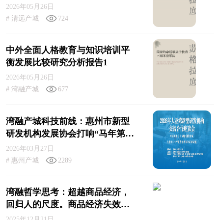
2026年05月26日
# 清远产城
724
中外全面人格教育与知识培训平
衡发展比较研究分析报告1
2026年05月26日
# 湾融产城
677
湾融产城科技前线：惠州市新型
研发机构发展协会打响“马年第一
炮”！
2026年03月27日
# 惠州产城
2289
湾融哲学思考：超越商品经济，
回归人的尺度。商品经济失效后
走向何方？
2025年12月21日