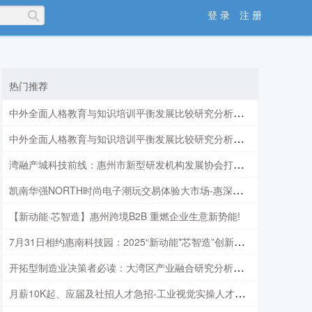
登 录
注 册
热门推荐
中外全面人格教育与知识培训平衡发展比较研究分析报告3
中外全面人格教育与知识培训平衡发展比较研究分析报告2
湾融产城科技前线：惠州市新型研发机构发展协会打响“马年第一炮”！
凯南华强NORTH时尚电子潮玩交易体验大市场-惠深青年创新创业创富首站！
【新动能·芯智造】惠州跨境B2B 重燃企业生意新势能!
7月31日相约惠南科技园：2025“新动能*芯智造”创新周系列主题活动第一场——跨境掘金 重燃您的生意！
开拓型制造业决策者必读：大湾区产业融合研究分析情报（2025年5-6月）
月薪10K起、应届及社招人才急招-工业视觉实操人才培训上岗报名！